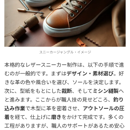
スニーカージャングル・イメージ
本格的なレザースニーカー制作は、以下の手順で進
むのが一般的です。まずは
デザイン・素材選び
。好
きな革の色や風合いを選び、ソールを決定します。
次に、型紙をもとにした
裁断
、そして
ミシン縫製
へ
と進みます。ここからが職人技の見せどころ、
釣り
込み作業
で木型に革を密着させ、
アウトソールの圧
着
を経て、仕上げに
磨き
をかけて完成です。多くの
工程がありますが、職人のサポートがあるため安心