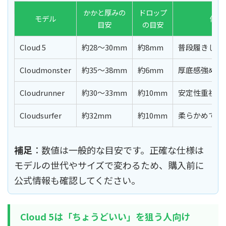
かかと厚みの
ドロップ
モデル
体感
目安
の目安
Cloud 5
約28〜30mm
約8mm
普段履きしや
Cloudmonster
約35〜38mm
約6mm
厚底感強めで
Cloudrunner
約30〜33mm
約10mm
安定性重視で
Cloudsurfer
約32mm
約10mm
柔らかめで転
補足
：数値は一般的な目安です。正確な仕様は
モデルの世代やサイズで変わるため、購入前に
公式情報も確認してください。
Cloud 5は「ちょうどいい」を狙う人向け