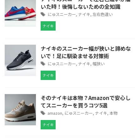
いた時！後悔しないための全知識
にゅスニーカー
,
ナイキ
,
左右色違い
ナイキ
ナイキのスニーカー幅が狭いと諦めな
いで！足に馴染ませる対策術
にゅスニーカー
,
ナイキ
,
幅狭い
ナイキ
そのナイキは本物？Amazonで安心し
てスニーカーを買うコツ5選
amazon
,
にゅスニーカー
,
ナイキ
,
本物
ナイキ