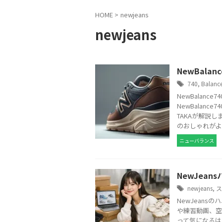
HOME
>
newjeans
newjeans
NewBal
740
,
Balanc
NewBalan
NewBalan
TAKAが解説
のおしゃれがよ
ニューバランス
NewJea
newjeans
,
ス
NewJean
や練習動画、空
って気になるはず。