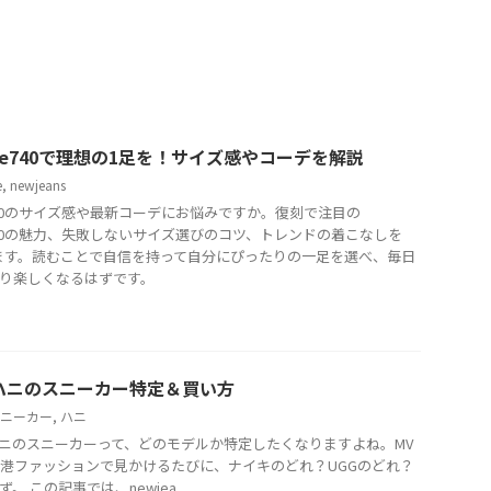
ance740で理想の1足を！サイズ感やコーデを解説
e
,
newjeans
ce740のサイズ感や最新コーデにお悩みですか。復刻で注目の
ce740の魅力、失敗しないサイズ選びのコツ、トレンドの着こなしを
します。読むことで自信を持って自分にぴったりの一足を選べ、毎日
り楽しくなるはずです。
nsハニのスニーカー特定＆買い方
ニーカー
,
ハニ
sのハニのスニーカーって、どのモデルか特定したくなりますよね。MV
港ファッションで見かけるたびに、ナイキのどれ？UGGのどれ？
 この記事では、newjea ...